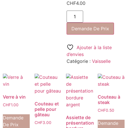
CHF
4.00
Demande De Prix
Ajouter à la liste
d’envies
Catégorie :
Vaisselle
Verre à vin
Couteau à
steak
Couteau et
CHF
1.00
pelle pour
CHF
0.50
gâteau
Assiette de
Demande
présentation
Demande
CHF
3.00
De Prix