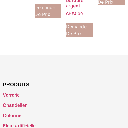
bordure
De Prix
argent
Demande
De Prix
CHF
4.00
Demande
De Prix
PRODUITS
Verrerie
Chandelier
Colonne
Fleur artificielle